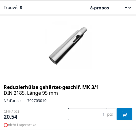
Trouvé:
8
Reduzierhülse gehärtet-geschlf. MK 3/1
DIN 2185, Länge 95 mm
N° d'article
702703010
CHF / pcs
pcs
20.54
nicht Lagerartikel