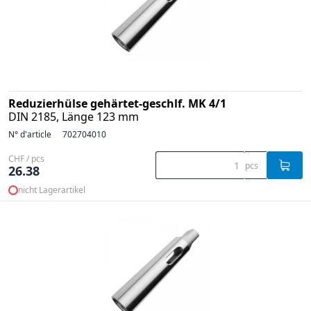
Reduzierhülse gehärtet-geschlf. MK 4/1
DIN 2185, Länge 123 mm
N° d'article
702704010
CHF / pcs
pcs
26.38
nicht Lagerartikel