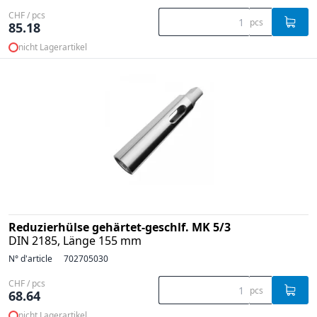
CHF / pcs
pcs
85.18
nicht Lagerartikel
Reduzierhülse gehärtet-geschlf. MK 5/3
DIN 2185, Länge 155 mm
N° d'article
702705030
CHF / pcs
pcs
68.64
nicht Lagerartikel