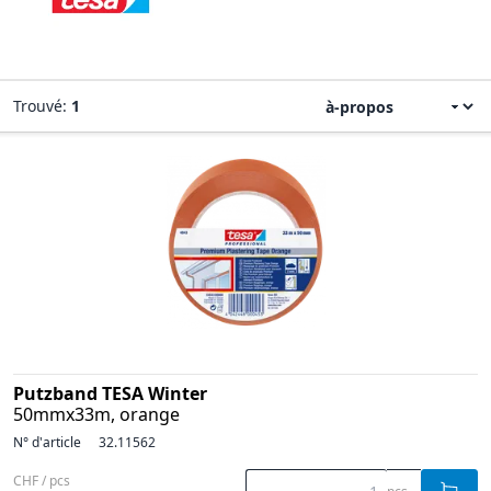
Trouvé:
1
Putzband TESA Winter
50mmx33m, orange
N° d'article
32.11562
CHF / pcs