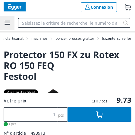
Connexion
ue d'artisanat
machines
poncer, brosser, gratter
Exzenterschleifer
Protector 150 FX zu Rotex
RO 150 FEQ
Festool
Auslaufartikel
9.73
Votre prix
CHF / pcs
pcs
3 pcs
N° d'article
493913