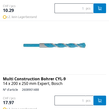
CHF / pcs
pcs
10.29
z.Z. kein Lagerbestand
Multi Construction Bohrer CYL-9
14 x 200 x 250 mm Expert, Bosch
N° d'article
2608901488
CHF / pcs
pcs
17.97