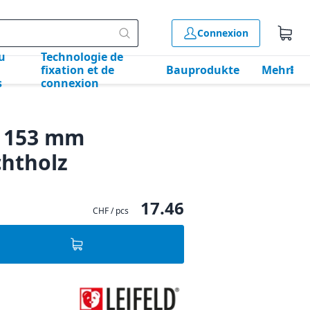
Connexion
u
Technologie de
fixation et de
Bauprodukte
Mehr
s
connexion
D 153 mm
chtholz
17.46
CHF / pcs