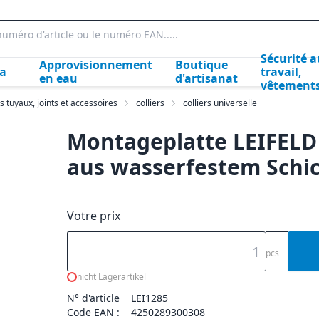
Sécurité a
Approvisionnement
Boutique
la
travail,
en eau
d'artisanat
vêtement
s tuyaux, joints et accessoires
colliers
colliers universelle
Montageplatte LEIFEL
aus wasserfestem Schi
Votre prix
pcs
nicht Lagerartikel
N° d'article
LEI1285
Code EAN :
4250289300308