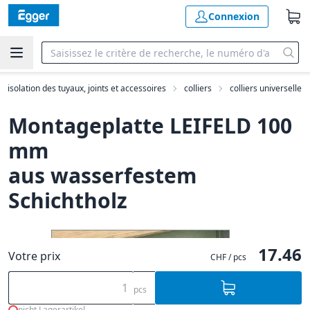
Connexion
e, isolation des tuyaux, joints et accessoires
colliers
colliers universelle
Montageplatte LEIFELD 100
mm
aus wasserfestem
Schichtholz
17.46
Votre prix
CHF / pcs
pcs
nicht Lagerartikel