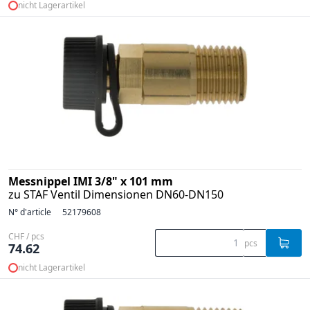
nicht Lagerartikel
Messnippel IMI 3/8" x 101 mm
zu STAF Ventil Dimensionen DN60-DN150
N° d'article
52179608
CHF / pcs
pcs
74.62
nicht Lagerartikel