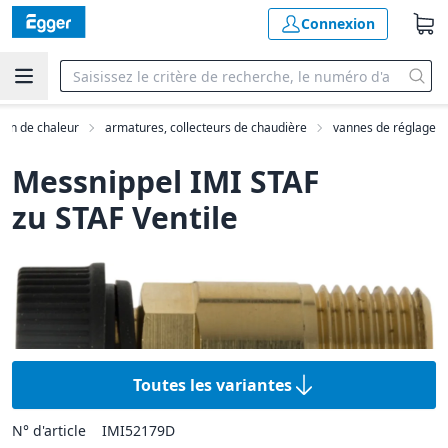
Connexion
tion de chaleur
armatures, collecteurs de chaudière
vannes de réglage
Messnippel IMI STAF
zu STAF Ventile
Toutes les variantes
N° d'article
IMI52179D