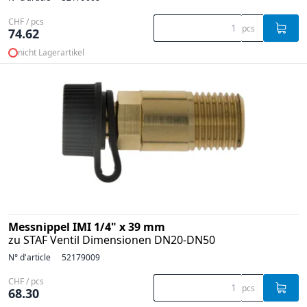
CHF / pcs
pcs
74.62
nicht Lagerartikel
Messnippel IMI 1/4" x 39 mm
zu STAF Ventil Dimensionen DN20-DN50
N° d'article
52179009
CHF / pcs
pcs
68.30