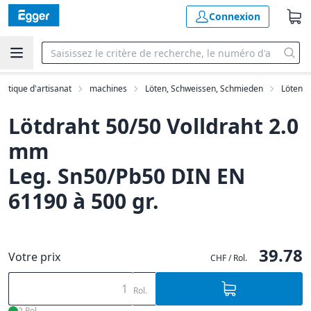
Connexion
outique d'artisanat
machines
Löten, Schweissen, Schmieden
Löten
Lötdraht 50/50 Volldraht 2.0
mm
Leg. Sn50/Pb50 DIN EN
61190 à 500 gr.
39.78
Votre prix
CHF / Rol.
Rol.
2 Rol.