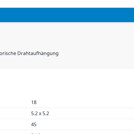
isorische Drahtaufhängung
18
5.2 x 5.2
45