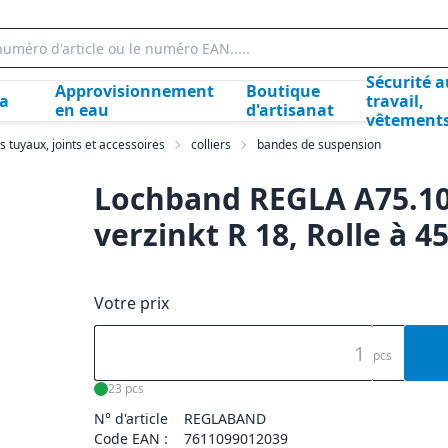
Sécurité a
Approvisionnement
Boutique
la
travail,
en eau
d'artisanat
vêtement
s tuyaux, joints et accessoires
colliers
bandes de suspension
Lochband REGLA A75.10
verzinkt R 18, Rolle à 4
Votre prix
pcs
23 pcs
N° d'article
REGLABAND
Code EAN :
7611099012039