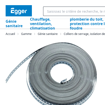
Chauffage,
plomberie du toit,
Génie
ventilation,
protection contre 
sanitaire
climatisation
foudre
Accueil
Gamme
Génie sanitaire
Colliers de serrage, isolation de