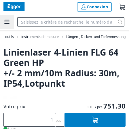
Connexion
outils
instruments de mesure
Längen-, Dicken- und Tiefenmessung
Linienlaser 4-Linien FLG 64
Green HP
+/- 2 mm/10m Radius: 30m,
IP54,Lotpunkt
751.30
Votre prix
CHF / pcs
pcs
1 pcs