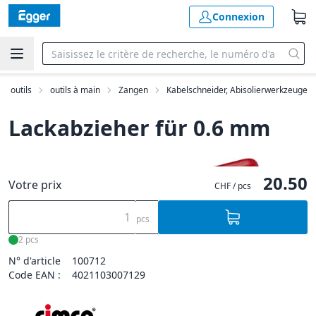
Connexion
outils
outils à main
Zangen
Kabelschneider, Abisolierwerkzeuge
Lackabzieher für 0.6 mm
20.50
Votre prix
CHF / pcs
pcs
2 pcs
N° d'article
100712
Code EAN :
4021103007129