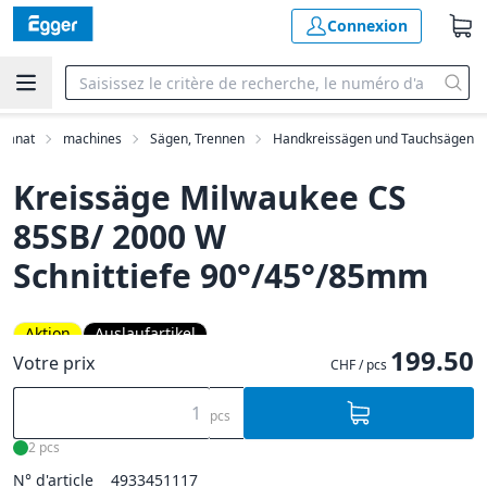
Connexion
isanat
machines
Sägen, Trennen
Handkreissägen und Tauchsägen
Kreissäge Milwaukee CS
85SB/ 2000 W
Schnittiefe 90°/45°/85mm
Aktion
Auslaufartikel
199.50
Votre prix
CHF / pcs
pcs
2 pcs
N° d'article
4933451117