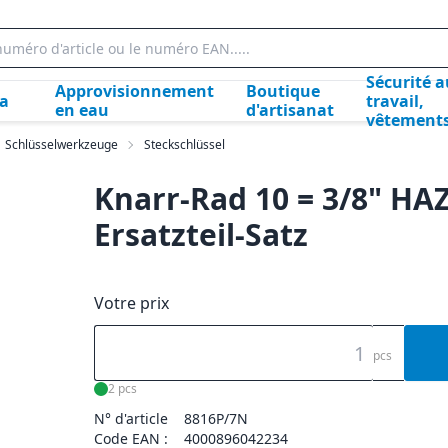
Sécurité a
Approvisionnement
Boutique
la
travail,
en eau
d'artisanat
vêtement
Schlüsselwerkzeuge
Steckschlüssel
Knarr-Rad 10 = 3/8" HA
Ersatzteil-Satz
Votre prix
pcs
2 pcs
N° d'article
8816P/7N
Code EAN :
4000896042234