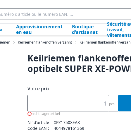
Sécurité a
Approvisionnement
Boutique
la
travail,
en eau
d'artisanat
vêtement
lriemen
Keilriemen flankenoffen verzahnt
Keilriemen flankenoffen verzah
Keilriemen flankenoffe
optibelt SUPER XE-PO
Votre prix
pcs
nicht Lagerartikel
N° d'article
XPZ1750XEAX
Code EAN :
4044978161369