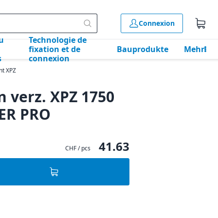
Connexion
u
Technologie de
fixation et de
Bauprodukte
Mehr
s
connexion
nt XPZ
n verz. XPZ 1750
WER PRO
41.63
CHF / pcs