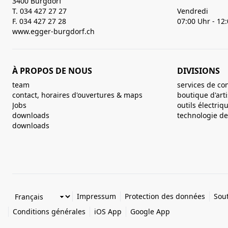
3400 Burgdorf
T. 034 427 27 27
Vendredi
F. 034 427 27 28
07:00 Uhr - 12
www.egger-burgdorf.ch
À PROPOS DE NOUS
DIVISIONS
team
services de co
contact, horaires d'ouvertures & maps
boutique d'art
Jobs
outils électriq
downloads
technologie de 
downloads
Impressum
Protection des données
Sout
Conditions générales
iOS App
Google App