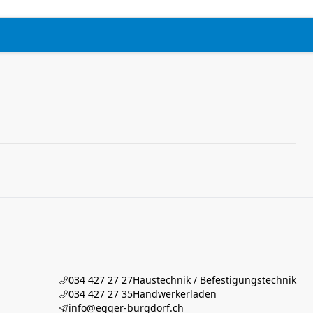
034 427 27 27
Haustechnik / Befestigungstechnik
034 427 27 35
Handwerkerladen
info@egger-burgdorf.ch