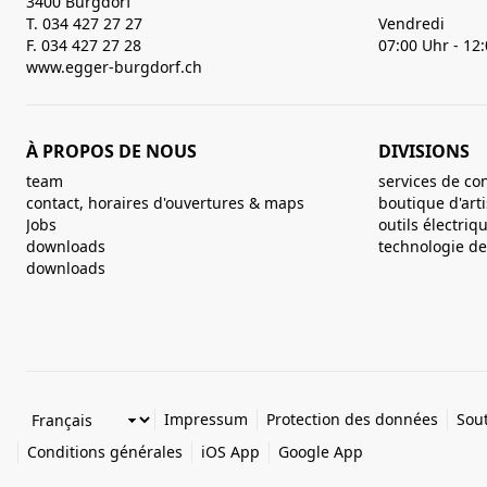
3400 Burgdorf
T. 034 427 27 27
Vendredi
F. 034 427 27 28
07:00 Uhr - 12
www.egger-burgdorf.ch
À PROPOS DE NOUS
DIVISIONS
team
services de co
contact, horaires d'ouvertures & maps
boutique d'art
Jobs
outils électriq
downloads
technologie de 
downloads
Impressum
Protection des données
Sout
Conditions générales
iOS App
Google App