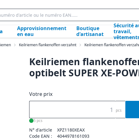
Sécurité a
Approvisionnement
Boutique
la
travail,
en eau
d'artisanat
vêtement
lriemen
Keilriemen flankenoffen verzahnt
Keilriemen flankenoffen verzah
Keilriemen flankenoffe
optibelt SUPER XE-PO
Votre prix
pcs
5 pcs
N° d'article
XPZ1180XEAX
Code EAN :
4044978161093