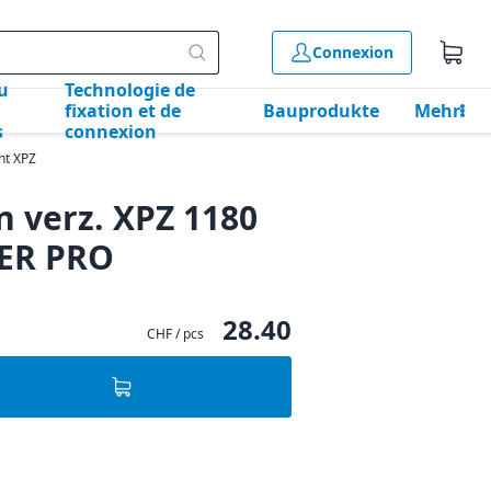
Connexion
u
Technologie de
fixation et de
Bauprodukte
Mehr
s
connexion
nt XPZ
n verz. XPZ 1180
WER PRO
28.40
CHF / pcs