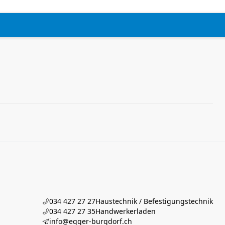
034 427 27 27
Haustechnik / Befestigungstechnik
034 427 27 35
Handwerkerladen
info@egger-burgdorf.ch