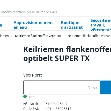
Sécurité a
Approvisionnement
Boutique
la
travail,
en eau
d'artisanat
vêtement
lriemen
Keilriemen flankenoffen verzahnt
Keilriemen flankenoffen verzah
Keilriemen flankenoffen
optibelt SUPER TX
Votre prix
pcs
3 pcs
N° d'article
X1008426847
Code EAN :
4014486095517