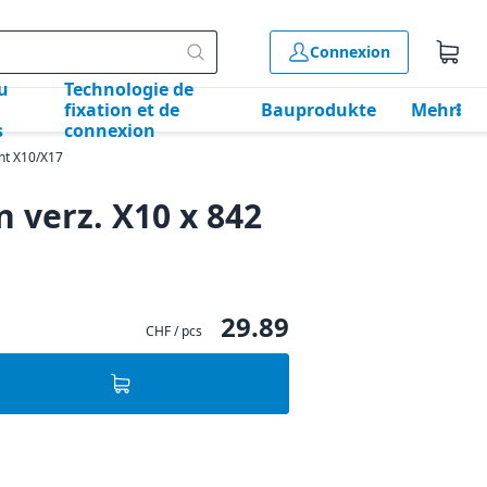
Connexion
u
Technologie de
fixation et de
Bauprodukte
Mehr
s
connexion
nt X10/X17
 verz. X10 x 842
29.89
CHF / pcs