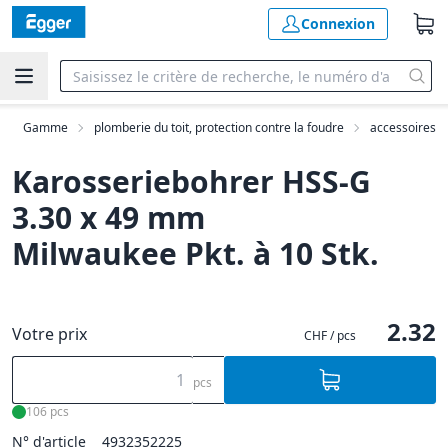
Connexion
Gamme
plomberie du toit, protection contre la foudre
accessoires
Karosseriebohrer HSS-G
3.30 x 49 mm
Milwaukee Pkt. à 10 Stk.
2.32
Votre prix
CHF / pcs
pcs
106 pcs
N° d'article
4932352225