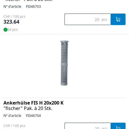
N° d'article
FI046703
CHF / 100 pcs
pcs
323.64
64 pcs
Ankerhülse FIS H 20x200 K
"fischer" Pak. à 20 Stk.
N° d'article
FI046704
CHF / 100 pcs
pcs