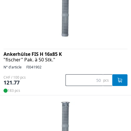
Ankerhülse FIS H 16x85 K
"fischer" Pak. à 50 Stk."
N° d'article
FI041902
CHF / 100 pcs
pcs
121.77
183 pcs