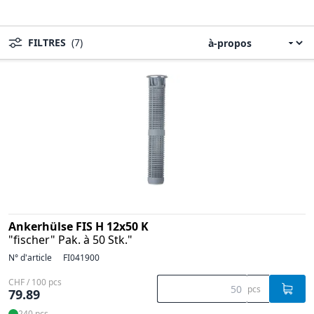
FILTRES
(7)
Ankerhülse FIS H 12x50 K
"fischer" Pak. à 50 Stk."
N° d'article
FI041900
CHF / 100 pcs
pcs
79.89
240 pcs