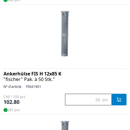
Ankerhülse FIS H 12x85 K
"fischer" Pak. à 50 Stk."
N° d'article
FI041901
CHF / 100 pcs
pcs
102.80
281 pcs