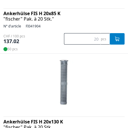
Ankerhülse FIS H 20x85 K
"fischer" Pak. à 20 Stk."
N° d'article
FI041904
CHF / 100 pcs
pcs
137.02
50 pcs
Ankerhülse FIS H 20x130 K
"fischer" Pak. à 20 Stk.