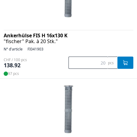
Ankerhülse FIS H 16x130 K
"fischer" Pak. à 20 Stk."
N° d'article
FI041903
CHF / 100 pcs
pcs
138.92
97 pcs