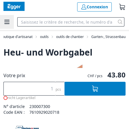
Connexion
Boutique d'artisanat
outils
outils de chantier
Garten-, Strassenbau
Heu- und Worbgabel
43.80
Votre prix
CHF / pcs
pcs
nicht Lagerartikel
N° d'article
230007300
Code EAN :
7610929020718