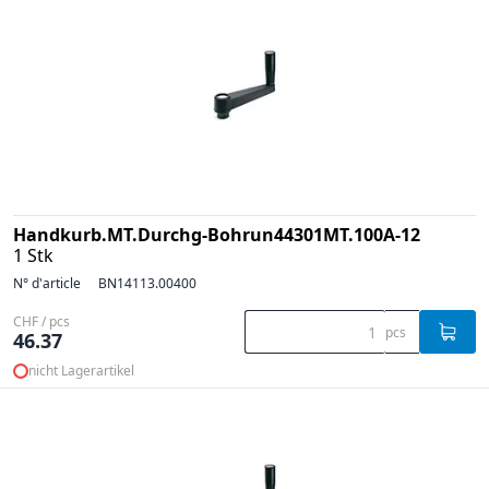
Handkurb.MT.Durchg-Bohrun44301MT.100A-12
1 Stk
N° d'article
BN14113.00400
CHF / pcs
pcs
46.37
nicht Lagerartikel