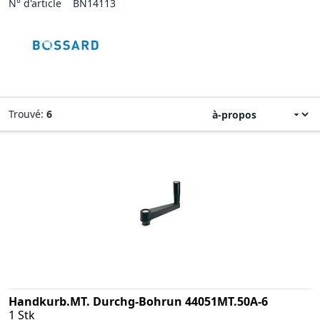
N° d'article
BN14113
Trouvé:
6
Handkurb.MT. Durchg-Bohrun 44051MT.50A-6
1 Stk