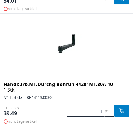
34.01
nicht Lagerartikel
Handkurb.MT.Durchg-Bohrun 44201MT.80A-10
1 Stk
N° d'article
BN14113.00300
CHF / pcs
pcs
39.49
nicht Lagerartikel