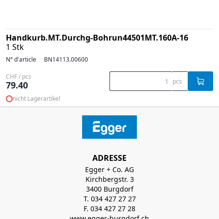
Handkurb.MT.Durchg-Bohrun44501MT.160A-16
1 Stk
N° d'article
BN14113.00600
CHF / pcs
pcs
79.40
nicht Lagerartikel
ADRESSE
Egger + Co. AG
Kirchbergstr. 3
3400 Burgdorf
T. 034 427 27 27
F. 034 427 27 28
www.egger-burgdorf.ch