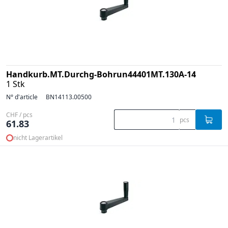
Handkurb.MT.Durchg-Bohrun44401MT.130A-14
1 Stk
N° d'article
BN14113.00500
CHF / pcs
pcs
61.83
nicht Lagerartikel