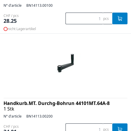
N° d'article
BN14113.00100
CHF / pcs
pcs
28.25
nicht Lagerartikel
Handkurb.MT. Durchg-Bohrun 44101MT.64A-8
1 Stk
N° d'article
BN14113.00200
CHF / pcs
pcs