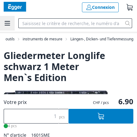
Connexion
outils
instruments de mesure
Längen-, Dicken- und Tiefenmessung
Gliedermeter Longlife
schwarz 1 Meter
Men`s Edition
6.90
Votre prix
CHF / pcs
pcs
4 pcs
N° d'article
1601SME