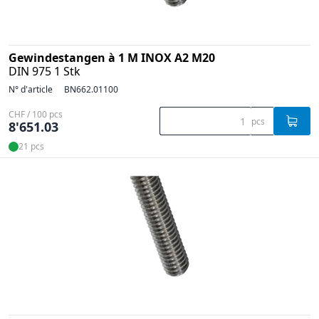
Gewindestangen à 1 M INOX A2 M20
DIN 975 1 Stk
N° d'article
BN662.01100
CHF / 100 pcs
pcs
8'651.03
21 pcs