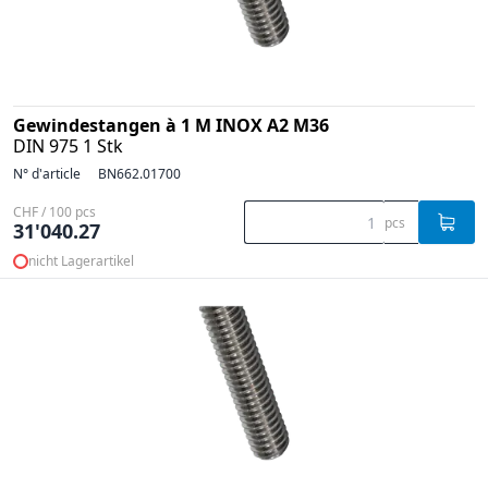
Gewindestangen à 1 M INOX A2 M36
DIN 975 1 Stk
N° d'article
BN662.01700
CHF / 100 pcs
pcs
31'040.27
nicht Lagerartikel