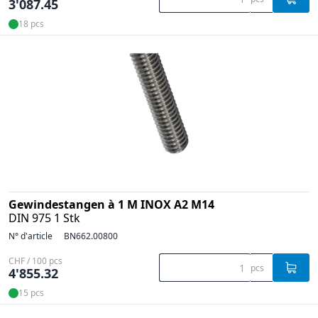
3'087.45
18 pcs
Gewindestangen à 1 M INOX A2 M14
DIN 975 1 Stk
N° d'article
BN662.00800
CHF / 100 pcs
pcs
4'855.32
15 pcs