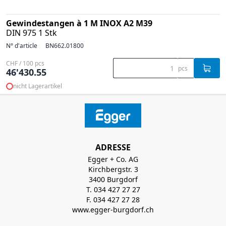
Gewindestangen à 1 M INOX A2 M39
DIN 975 1 Stk
N° d'article
BN662.01800
CHF / 100 pcs
pcs
46'430.55
nicht Lagerartikel
ADRESSE
Egger + Co. AG
Kirchbergstr. 3
3400 Burgdorf
T. 034 427 27 27
F. 034 427 27 28
www.egger-burgdorf.ch