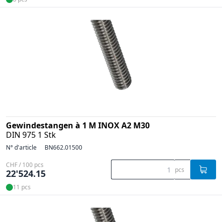
Gewindestangen à 1 M INOX A2 M30
DIN 975 1 Stk
N° d'article
BN662.01500
CHF / 100 pcs
pcs
22'524.15
11 pcs