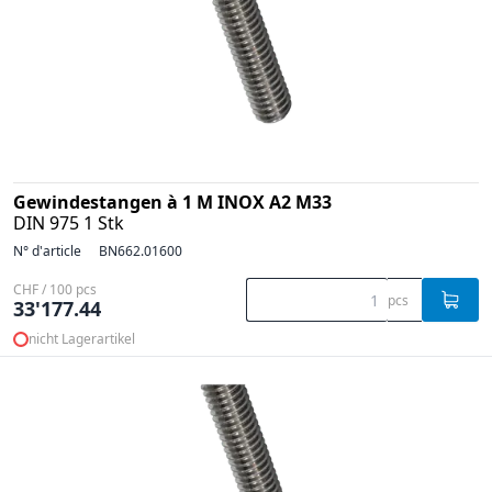
Gewindestangen à 1 M INOX A2 M33
DIN 975 1 Stk
N° d'article
BN662.01600
CHF / 100 pcs
pcs
33'177.44
nicht Lagerartikel