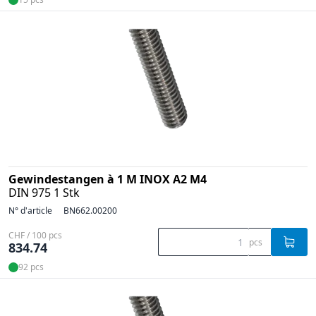
Gewindestangen à 1 M INOX A2 M4
DIN 975 1 Stk
N° d'article
BN662.00200
CHF / 100 pcs
pcs
834.74
92 pcs