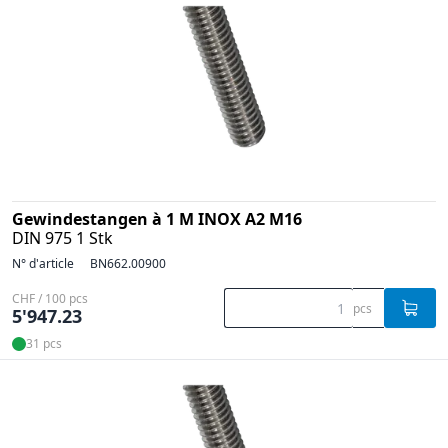
Gewindestangen à 1 M INOX A2 M16
DIN 975 1 Stk
N° d'article
BN662.00900
CHF / 100 pcs
pcs
5'947.23
31 pcs