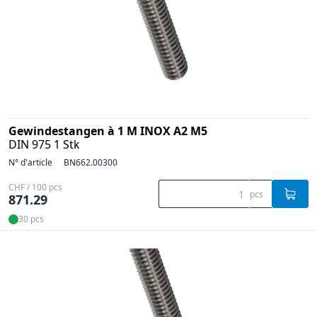
Gewindestangen à 1 M INOX A2 M5
DIN 975 1 Stk
N° d'article
BN662.00300
CHF / 100 pcs
pcs
871.29
30 pcs