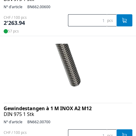
N° d'article
BN662.00600
CHF / 100 pcs
pcs
2'263.94
57 pcs
Gewindestangen à 1 M INOX A2 M12
DIN 975 1 Stk
N° d'article
BN662.00700
CHF / 100 pcs
pcs