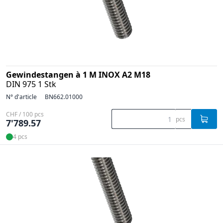
Gewindestangen à 1 M INOX A2 M18
DIN 975 1 Stk
N° d'article
BN662.01000
CHF / 100 pcs
pcs
7'789.57
4 pcs