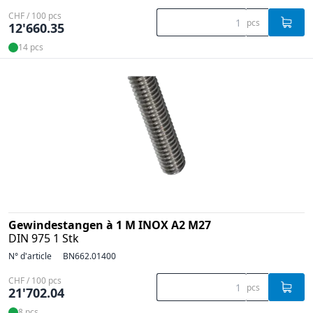
CHF / 100 pcs
pcs
12'660.35
14 pcs
Gewindestangen à 1 M INOX A2 M27
DIN 975 1 Stk
N° d'article
BN662.01400
CHF / 100 pcs
pcs
21'702.04
8 pcs