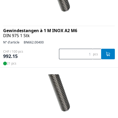
Gewindestangen à 1 M INOX A2 M6
DIN 975 1 Stk
N° d'article
BN662.00400
CHF / 100 pcs
pcs
992.15
21 pcs