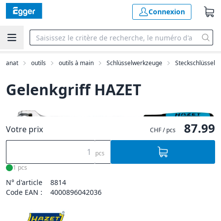
Connexion
tisanat
outils
outils à main
Schlüsselwerkzeuge
Steckschlüssel
Gelenkgriff HAZET
87.99
Votre prix
CHF / pcs
pcs
1 pcs
N° d'article
8814
Code EAN :
4000896042036