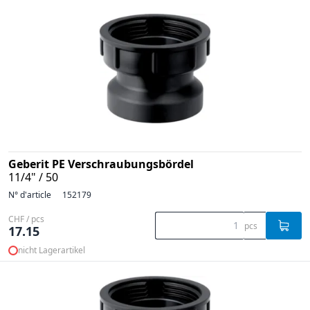
Geberit PE Verschraubungsbördel
11/4" / 50
N° d'article
152179
CHF / pcs
pcs
17.15
nicht Lagerartikel