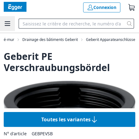
Connexion
 pré-mur
Drainage des bâtiments Geberit
Geberit Apparateanschlüsse
Geberit PE
Verschraubungsbördel
Toutes les variantes
N° d'article
GEBPEVSB