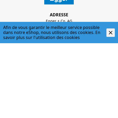
ADRESSE
Egger + Co. AG
Kirchbergstr. 3
Afin de vous garantir le meilleur service possible
3400 Burgdorf
dans notre eShop, nous utilisons des cookies. En
T. 034 427 27 27
savoir plus sur l'
utilisation des cookies
F. 034 427 27 28
www.egger-burgdorf.ch
HORAIRES D'OUVERTURE
Lundi - jeudi
07:00 Uhr - 12:00 Uhr; 13:00 Uhr - 17:30 Uhr
Vendredi
07:00 Uhr - 12:00 Uhr; 13:00 Uhr - 17:00 Uhr
034 427 27 27
Haustechnik / Befestigungstechnik
034 427 27 35
Handwerkerladen
info@egger-burgdorf.ch