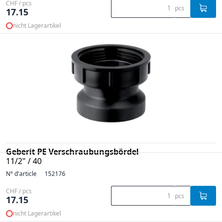
CHF / pcs
pcs
17.15
nicht Lagerartikel
Geberit PE Verschraubungsbördel
11/2" / 40
N° d'article
152176
CHF / pcs
pcs
17.15
nicht Lagerartikel