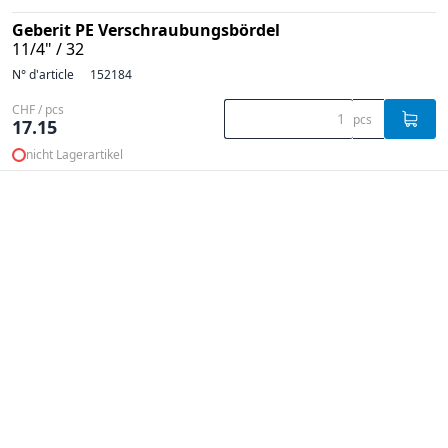
Geberit PE Verschraubungsbördel
11/4" / 32
N° d'article
152184
CHF / pcs
pcs
17.15
nicht Lagerartikel