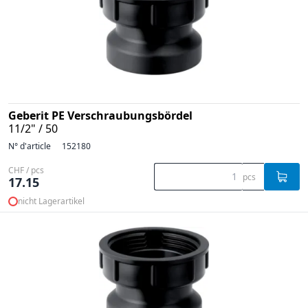
Geberit PE Verschraubungsbördel
11/2" / 50
N° d'article
152180
CHF / pcs
pcs
17.15
nicht Lagerartikel