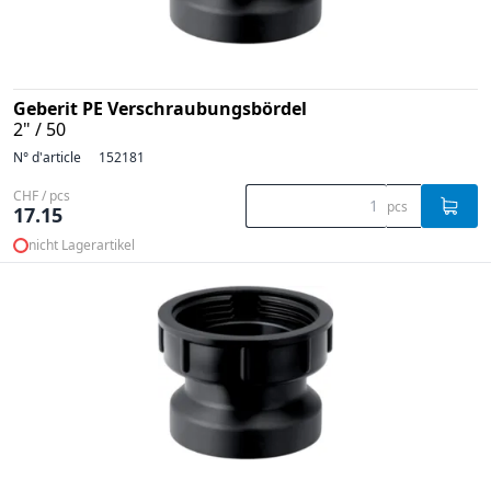
Geberit PE Verschraubungsbördel
2" / 50
N° d'article
152181
CHF / pcs
pcs
17.15
nicht Lagerartikel