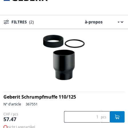
FILTRES
(2)
Geberit Schrumpfmuffe 110/125
N° d'article
367551
CHF / pcs
pcs
57.47
nicht Lagerartikel