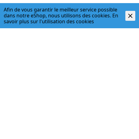
Afin de vous garantir le meilleur service possible
dans notre eShop, nous utilisons des cookies. En
savoir plus sur l'
utilisation des cookies
Description
- Mit Schrumpfmuffe, zum Aufschrumpfen auf Stutzen
und Rohrenden
ADRESSE
Egger + Co. AG
Kirchbergstr. 3