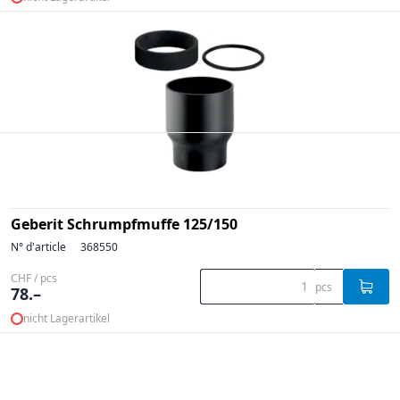
Geberit Schrumpfmuffe 125/150
N° d'article
368550
CHF / pcs
pcs
78.–
nicht Lagerartikel