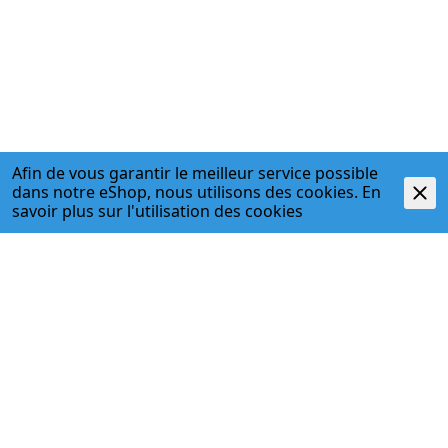
Afin de vous garantir le meilleur service possible
dans notre eShop, nous utilisons des cookies. En
savoir plus sur l'
utilisation des cookies
Description
- Für Geberit Schweissmaschinen Universal
- Zum Aufspannen von Rohren und Formstücken