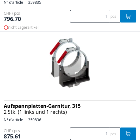
N° d'article
359835
CHF / pcs
pcs
796.70
nicht Lagerartikel
Aufspannplatten-Garnitur, 315
2 Stk. (1 links und 1 rechts)
N° d'article
359836
CHF / pcs
pcs
875.61