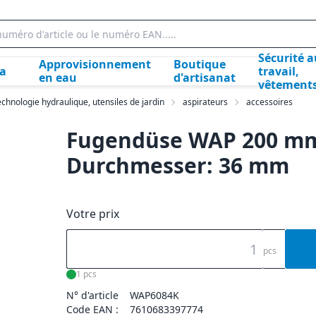
Sécurité a
Approvisionnement
Boutique
la
travail,
en eau
d'artisanat
vêtement
echnologie hydraulique, utensiles de jardin
aspirateurs
accessoires
Fugendüse WAP 200 mm
Durchmesser: 36 mm
Votre prix
pcs
1 pcs
N° d'article
WAP6084K
Code EAN :
7610683397774