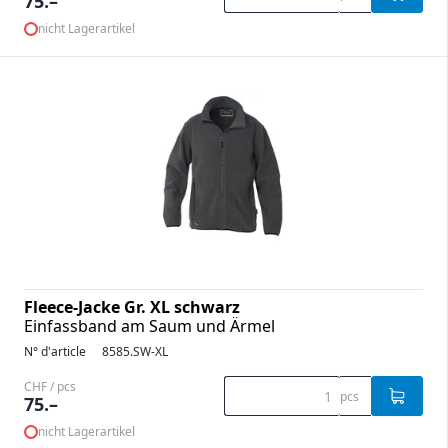
75.–
nicht Lagerartikel
Fleece-Jacke Gr. XL schwarz
Einfassband am Saum und Ärmel
N° d'article
8585.SW-XL
CHF / pcs
pcs
75.–
nicht Lagerartikel