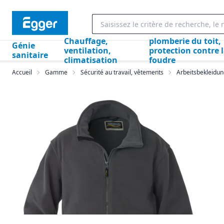
Chauffage,
plomberie du toit,
Génie
ventilation,
protection contre 
sanitaire
climatisation
foudre
Accueil
Gamme
Sécurité au travail, vêtements
Arbeitsbekleidu