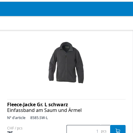
Fleece-Jacke Gr. L schwarz
Einfassband am Saum und Ärmel
N° d'article
8585.SW-L
CHF / pcs
pcs