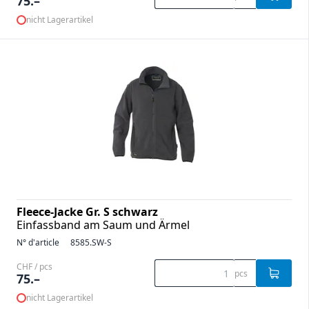
75.–
nicht Lagerartikel
Fleece-Jacke Gr. S schwarz
Einfassband am Saum und Ärmel
N° d'article
8585.SW-S
CHF / pcs
pcs
75.–
nicht Lagerartikel