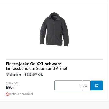
Fleece-Jacke Gr. XXL schwarz
Einfassband am Saum und Ärmel
N° d'article
8585.SW-XXL
CHF / pcs
pcs
69.–
nicht Lagerartikel