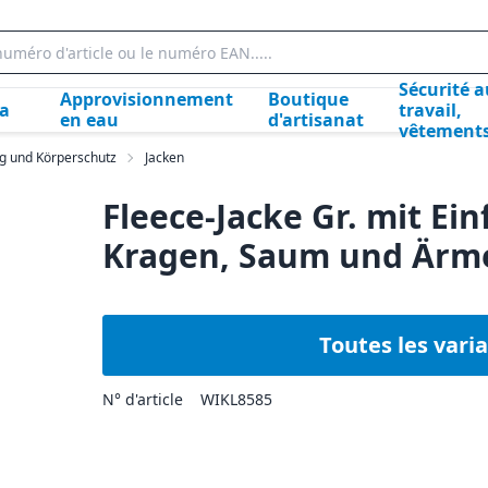
Sécurité a
Approvisionnement
Boutique
la
travail,
en eau
d'artisanat
vêtement
ng und Körperschutz
Jacken
Fleece-Jacke Gr. mit Ei
Kragen, Saum und Ärm
Toutes les vari
N° d'article
WIKL8585