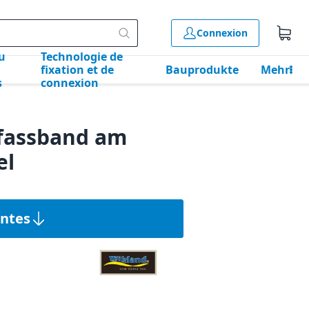
Connexion
u
Technologie de
fixation et de
Bauprodukte
Mehr
s
connexion
nfassband am
el
antes