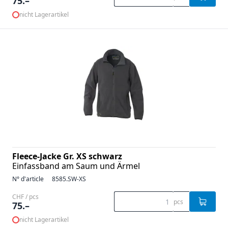
75.–
nicht Lagerartikel
Fleece-Jacke Gr. XS schwarz
Einfassband am Saum und Ärmel
N° d'article
8585.SW-XS
CHF / pcs
pcs
75.–
nicht Lagerartikel