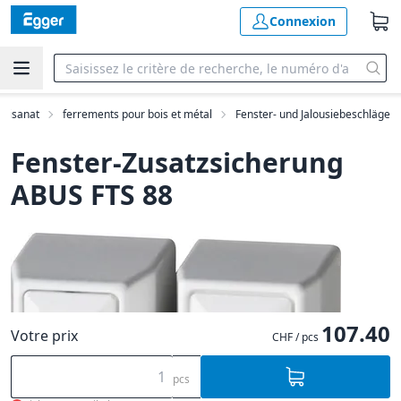
Connexion
rtisanat
ferrements pour bois et métal
Fenster- und Jalousiebeschläge
Fenster-Zusatzsicherung
ABUS FTS 88
107.40
Votre prix
CHF / pcs
pcs