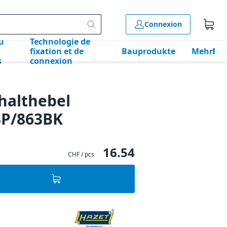
Connexion
u
Technologie de
fixation et de
Bauprodukte
Mehr
s
connexion
chalthebel
3P/863BK
16.54
CHF / pcs