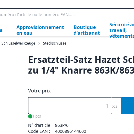
Sécurité a
Approvisionnement
Boutique
la
travail,
en eau
d'artisanat
vêtement
Schlüsselwerkzeuge
Steckschlüssel
Ersatzteil-Satz Hazet S
zu 1/4" Knarre 863K/86
Votre prix
pcs
1 pcs
N° d'article
863P/6
Code EAN :
4000896144600