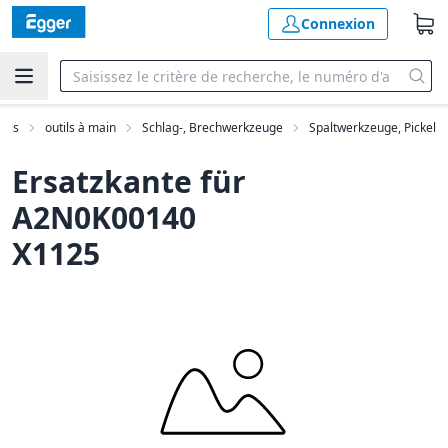
Connexion
tils
outils à main
Schlag-, Brechwerkzeuge
Spaltwerkzeuge, Pickel
Ersatzkante für
A2N0K00140
X1125