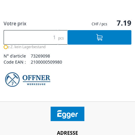
7.19
Votre prix
CHF / pcs
pcs
z.Z. kein Lagerbestand
N° d'article
73269098
Code EAN :
2100000509980
ADRESSE