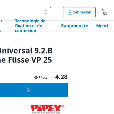
Connexion
u
Technologie de
fixation et de
Bauprodukte
Mehr
s
connexion
niversal 9.2.B
e Füsse VP 25
4.28
CHF / pcs