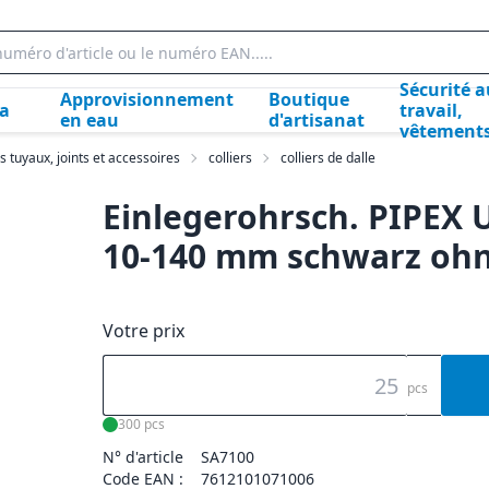
Sécurité a
Approvisionnement
Boutique
la
travail,
en eau
d'artisanat
vêtement
s tuyaux, joints et accessoires
colliers
colliers de dalle
Einlegerohrsch. PIPEX U
10-140 mm schwarz ohn
Votre prix
pcs
300 pcs
N° d'article
SA7100
Code EAN :
7612101071006