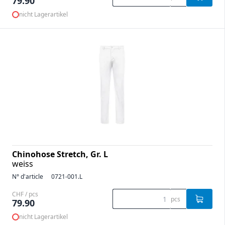
79.90
nicht Lagerartikel
Chinohose Stretch, Gr. L
weiss
N° d'article
0721-001.L
CHF / pcs
pcs
79.90
nicht Lagerartikel