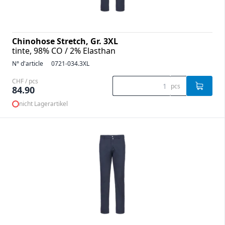
Chinohose Stretch, Gr. 3XL
tinte, 98% CO / 2% Elasthan
N° d'article
0721-034.3XL
CHF / pcs
pcs
84.90
nicht Lagerartikel