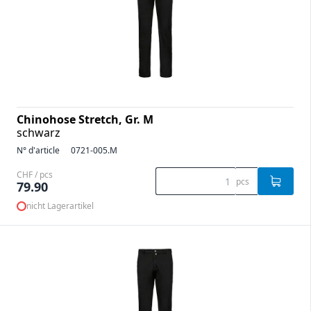
Chinohose Stretch, Gr. M
schwarz
N° d'article
0721-005.M
CHF / pcs
pcs
79.90
nicht Lagerartikel