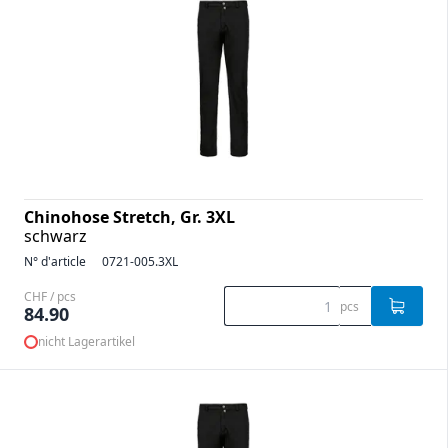
Chinohose Stretch, Gr. 3XL
schwarz
N° d'article
0721-005.3XL
CHF / pcs
pcs
84.90
nicht Lagerartikel