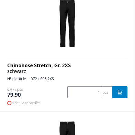
Chinohose Stretch, Gr. 2XS
schwarz
N° d'article
0721-005.2XS
CHF / pcs
pcs
79.90
nicht Lagerartikel