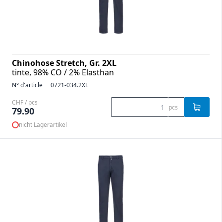
Chinohose Stretch, Gr. 2XL
tinte, 98% CO / 2% Elasthan
N° d'article
0721-034.2XL
CHF / pcs
pcs
79.90
nicht Lagerartikel