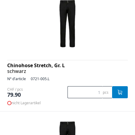
Chinohose Stretch, Gr. L
schwarz
N° d'article
0721-005.L
CHF / pcs
pcs
79.90
nicht Lagerartikel