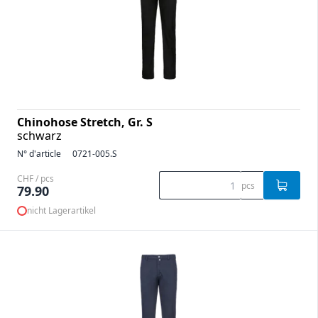
Chinohose Stretch, Gr. S
schwarz
N° d'article
0721-005.S
CHF / pcs
pcs
79.90
nicht Lagerartikel