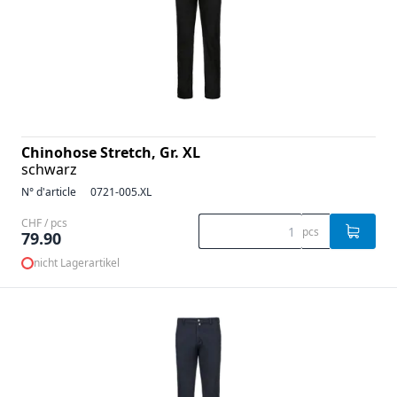
Chinohose Stretch, Gr. XL
schwarz
N° d'article
0721-005.XL
CHF / pcs
pcs
79.90
nicht Lagerartikel