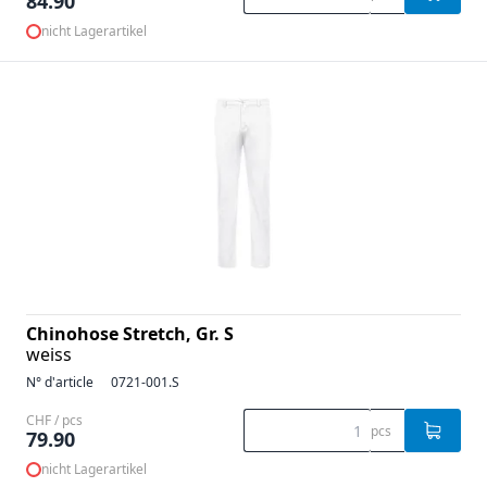
84.90
nicht Lagerartikel
Chinohose Stretch, Gr. S
weiss
N° d'article
0721-001.S
CHF / pcs
pcs
79.90
nicht Lagerartikel