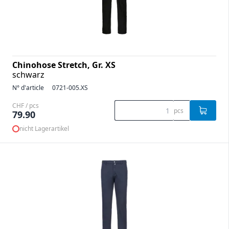
Chinohose Stretch, Gr. XS
schwarz
N° d'article
0721-005.XS
CHF / pcs
pcs
79.90
nicht Lagerartikel