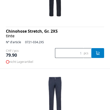
Chinohose Stretch, Gr. 2XS
tinte
N° d'article
0721-034.2XS
CHF / pcs
pcs
79.90
nicht Lagerartikel