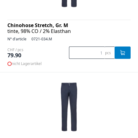
Chinohose Stretch, Gr. M
tinte, 98% CO / 2% Elasthan
N° d'article
0721-034.M
CHF / pcs
pcs
79.90
nicht Lagerartikel