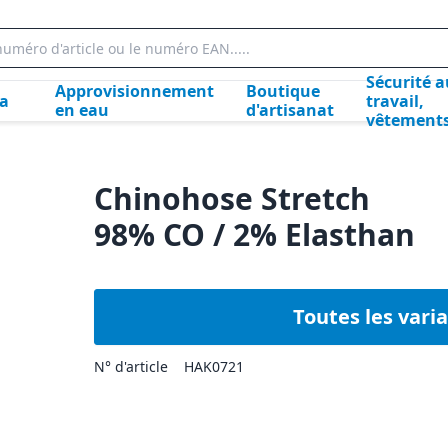
Sécurité a
Approvisionnement
Boutique
la
travail,
en eau
d'artisanat
vêtement
Chinohose Stretch
98% CO / 2% Elasthan
Toutes les vari
N° d'article
HAK0721