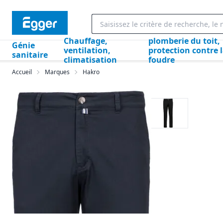
Chauffage,
plomberie du toit,
Génie
ventilation,
protection contre 
sanitaire
climatisation
foudre
Accueil
Marques
Hakro