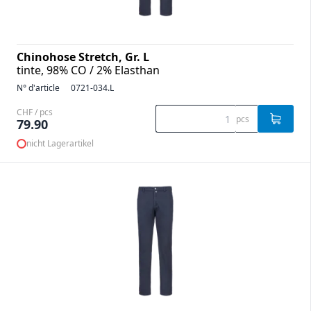
Chinohose Stretch, Gr. L
tinte, 98% CO / 2% Elasthan
N° d'article
0721-034.L
CHF / pcs
pcs
79.90
nicht Lagerartikel