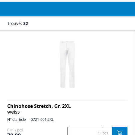
Trouvé:
32
Chinohose Stretch, Gr. 2XL
weiss
N° d'article
0721-001.2XL
CHF / pcs
pcs