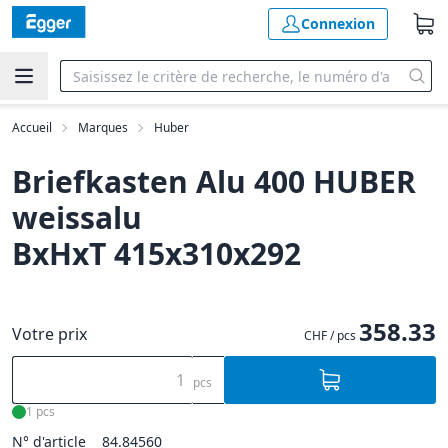
Connexion
Accueil
Marques
Huber
Briefkasten Alu 400 HUBER
weissalu
BxHxT 415x310x292
358.33
Votre prix
CHF / pcs
pcs
1 pcs
N° d'article
84.84560