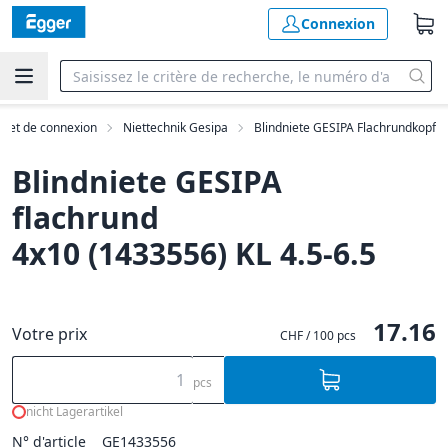
Connexion
on et de connexion
Niettechnik Gesipa
Blindniete GESIPA Flachrundkopf
Blindniete GESIPA
flachrund
4x10 (1433556) KL 4.5-6.5
17.16
Votre prix
CHF / 100 pcs
pcs
nicht Lagerartikel
N° d'article
GE1433556