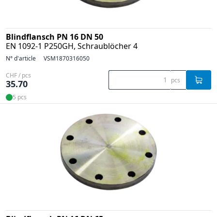
Blindflansch PN 16 DN 50
EN 1092-1 P250GH, Schraublöcher 4
N° d'article
VSM1870316050
CHF / pcs
pcs
35.70
5 pcs