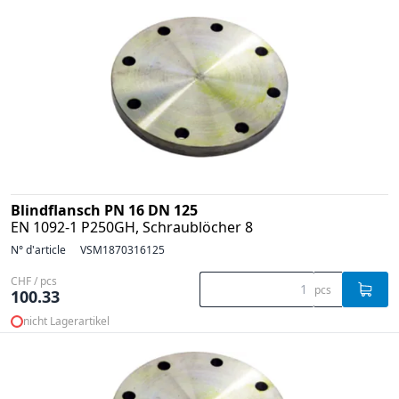
Blindflansch PN 16 DN 125
EN 1092-1 P250GH, Schraublöcher 8
N° d'article
VSM1870316125
CHF / pcs
pcs
100.33
nicht Lagerartikel