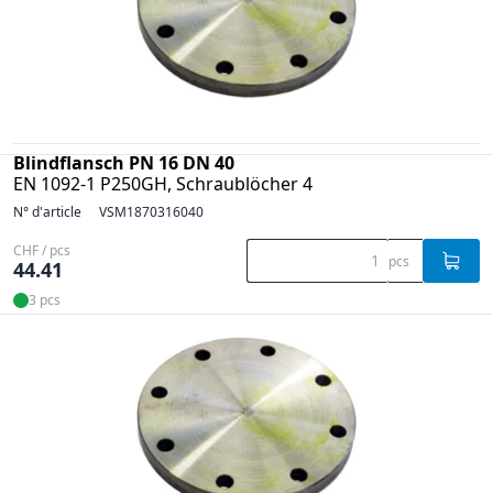
Blindflansch PN 16 DN 40
EN 1092-1 P250GH, Schraublöcher 4
N° d'article
VSM1870316040
CHF / pcs
pcs
44.41
3 pcs