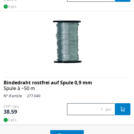
4 pcs
Bindedraht rostfrei auf Spule 0,9 mm
Spule à ~50 m
N° d'article
277.040
CHF / pcs
pcs
38.59
3 pcs