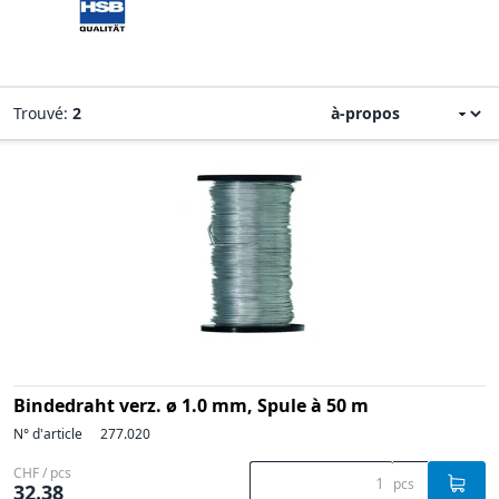
Trouvé:
2
Bindedraht verz. ø 1.0 mm, Spule à 50 m
N° d'article
277.020
CHF / pcs
pcs
32.38