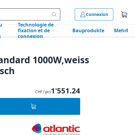
Connexion
u
Technologie de
fixation et de
Bauprodukte
Mehr
s
connexion
tandard 1000W,weiss
isch
1'551.24
CHF / pcs