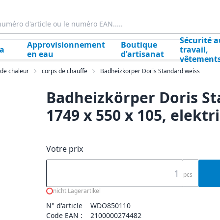
Sécurité a
Approvisionnement
Boutique
la
travail,
en eau
d'artisanat
vêtement
 de chaleur
corps de chauffe
Badheizkörper Doris Standard weiss
Badheizkörper Doris S
1749 x 550 x 105, elektr
Votre prix
pcs
nicht Lagerartikel
N° d'article
WDO850110
Code EAN :
2100000274482