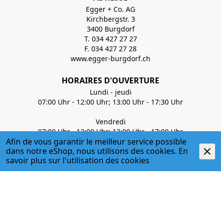
Egger + Co. AG
Kirchbergstr. 3
3400 Burgdorf
T. 034 427 27 27
F. 034 427 27 28
www.egger-burgdorf.ch
HORAIRES D'OUVERTURE
Lundi - jeudi
07:00 Uhr - 12:00 Uhr; 13:00 Uhr - 17:30 Uhr
Vendredi
07:00 Uhr - 12:00 Uhr; 13:00 Uhr - 17:00 Uhr
Afin de vous garantir le meilleur service possible
dans notre eShop, nous utilisons des cookies. En
savoir plus sur l'
utilisation des cookies
034 427 27 27
Haustechnik / Befestigungstechnik
034 427 27 35
Handwerkerladen
info@egger-burgdorf.ch
À PROPOS DE NOUS