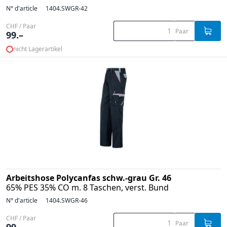
N° d'article
1404.SWGR-42
CHF / Paar
Paar
99.–
nicht Lagerartikel
Arbeitshose Polycanfas schw.-grau Gr. 46
65% PES 35% CO m. 8 Taschen, verst. Bund
N° d'article
1404.SWGR-46
CHF / Paar
Paar
99.–