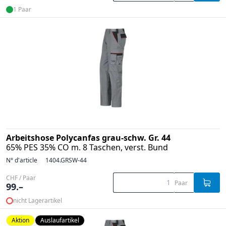
1 Paar
Arbeitshose Polycanfas grau-schw. Gr. 44
65% PES 35% CO m. 8 Taschen, verst. Bund
N° d'article
1404.GRSW-44
CHF / Paar
Paar
99.–
nicht Lagerartikel
Aktion
Auslaufartikel