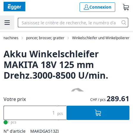
Connexion
machines
poncer, brosser, gratter
Winkelschleifer und Winkelpolierer
Akku Winkelschleifer
MAKITA 18V 125 mm
Drehz.3000-8500 U/min.
289.61
Votre prix
CHF / pcs
pcs
1 pcs
N° d'article
MAKDGA513ZJ