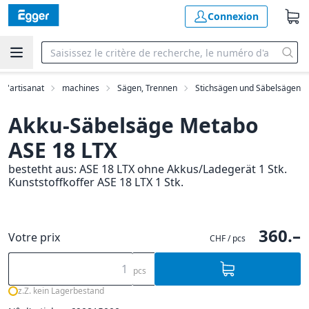
Connexion
 d'artisanat
machines
Sägen, Trennen
Stichsägen und Säbelsägen
Akku-Säbelsäge Metabo
ASE 18 LTX
bestetht aus: ASE 18 LTX ohne Akkus/Ladegerät 1 Stk.
Kunststoffkoffer ASE 18 LTX 1 Stk.
360.–
Votre prix
CHF / pcs
pcs
z.Z. kein Lagerbestand