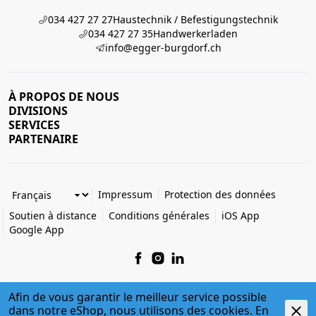
034 427 27 27
Haustechnik / Befestigungstechnik
034 427 27 35
Handwerkerladen
info@egger-burgdorf.ch
À PROPOS DE NOUS
DIVISIONS
SERVICES
PARTENAIRE
Impressum
Protection des données
Soutien à distance
Conditions générales
iOS App
Google App
Afin de vous garantir le meilleur service possible
dans notre eShop, nous utilisons des cookies. En
© 2026 Egger + Co. AG