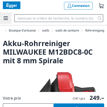
Connexion
me
Boutique d'artisanat
outils
outils de sanitaire
Rohrreinigung
Akku-Rohrreiniger
MILWAUKEE M12BDC8-0C
mit 8 mm Spirale
249.–
Votre prix
CHF / pcs