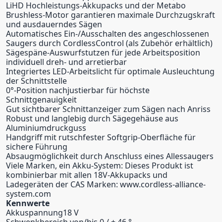
LiHD Hochleistungs-Akkupacks und der Metabo
Brushless-Motor garantieren maximale Durchzugskraft
und ausdauerndes Sägen
Automatisches Ein-/Ausschalten des angeschlossenen
Saugers durch CordlessControl (als Zubehör erhältlich)
Sägespäne-Auswurfstutzen für jede Arbeitsposition
individuell dreh- und arretierbar
Integriertes LED-Arbeitslicht für optimale Ausleuchtung
der Schnittstelle
0°-Position nachjustierbar für höchste
Schnittgenauigkeit
Gut sichtbarer Schnittanzeiger zum Sägen nach Anriss
Robust und langlebig durch Sägegehäuse aus
Aluminiumdruckguss
Handgriff mit rutschfester Softgrip-Oberfläche für
sichere Führung
Absaugmöglichkeit durch Anschluss eines Allessaugers
Viele Marken, ein Akku-System: Dieses Produkt ist
kombinierbar mit allen 18V-Akkupacks und
Ladegeräten der CAS Marken: www.cordless-alliance-
system.com
Kennwerte
Akkuspannung18 V
Schwenkbereich von/bis‌ 0 / + 46 °