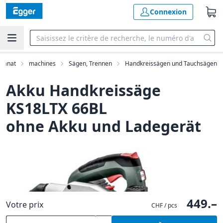
Connexion
isanat
machines
Sägen, Trennen
Handkreissägen und Tauchsägen
Akku Handkreissäge
KS18LTX 66BL
ohne Akku und Ladegerät
449.–
Votre prix
CHF / pcs