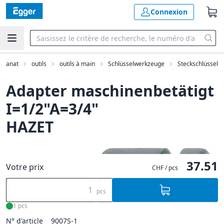
Connexion
tisanat
outils
outils à main
Schlüsselwerkzeuge
Steckschlüssel
Adapter maschinenbetätigt
I=1/2"A=3/4"
HAZET
37.51
Votre prix
CHF / pcs
pcs
1 pcs
N° d'article
9007S-1