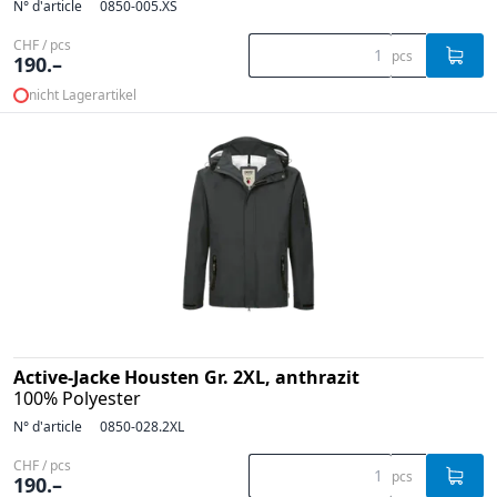
N° d'article
0850-005.XS
CHF / pcs
pcs
190.–
nicht Lagerartikel
Active-Jacke Housten Gr. 2XL, anthrazit
100% Polyester
N° d'article
0850-028.2XL
CHF / pcs
pcs
190.–