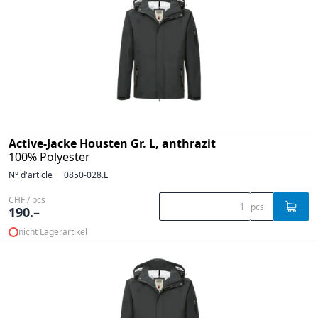
Active-Jacke Housten Gr. L, anthrazit
100% Polyester
N° d'article
0850-028.L
CHF / pcs
pcs
190.–
nicht Lagerartikel