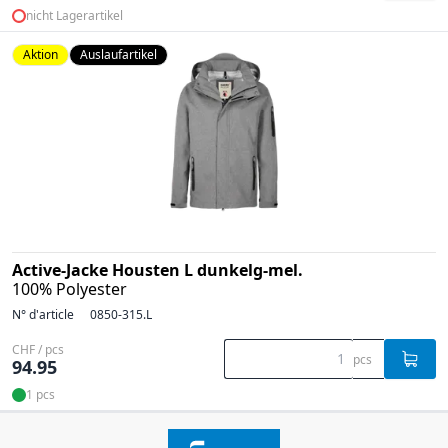
nicht Lagerartikel
Aktion
Auslaufartikel
Active-Jacke Housten L dunkelg-mel.
100% Polyester
N° d'article
0850-315.L
CHF / pcs
pcs
94.95
1 pcs