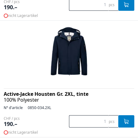
CHF / pcs
pcs
190.–
nicht Lagerartikel
Active-Jacke Housten Gr. 2XL, tinte
100% Polyester
N° d'article
0850-034.2XL
CHF / pcs
pcs
190.–
nicht Lagerartikel