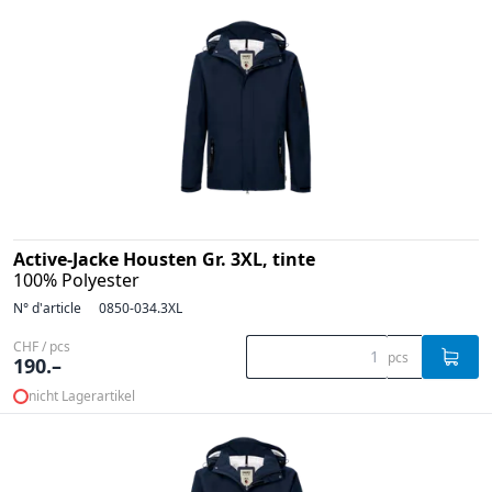
Active-Jacke Housten Gr. 3XL, tinte
100% Polyester
N° d'article
0850-034.3XL
CHF / pcs
pcs
190.–
nicht Lagerartikel