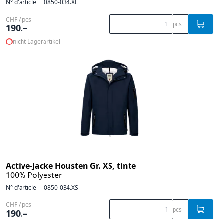
N° d'article
0850-034.XL
CHF / pcs
pcs
190.–
nicht Lagerartikel
Active-Jacke Housten Gr. XS, tinte
100% Polyester
N° d'article
0850-034.XS
CHF / pcs
pcs
190.–