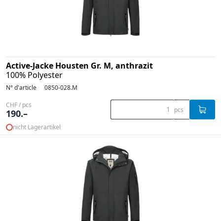
Active-Jacke Housten Gr. M, anthrazit
100% Polyester
N° d'article
0850-028.M
CHF / pcs
pcs
190.–
nicht Lagerartikel