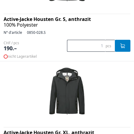
Active-Jacke Housten Gr. S, anthrazit
100% Polyester
N° d'article
0850-028.S
CHF / pcs
pcs
190.–
nicht Lagerartikel
Active-Jacke Housten Gr. XL, anthrazit