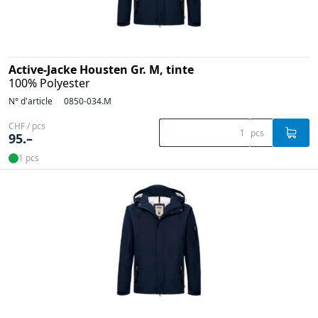
Active-Jacke Housten Gr. M, tinte
100% Polyester
N° d'article
0850-034.M
CHF / pcs
pcs
95.–
1 pcs