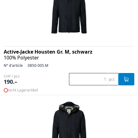
Active-Jacke Housten Gr. M, schwarz
100% Polyester
N° d'article
0850-005.M
CHF / pcs
pcs
190.–
nicht Lagerartikel