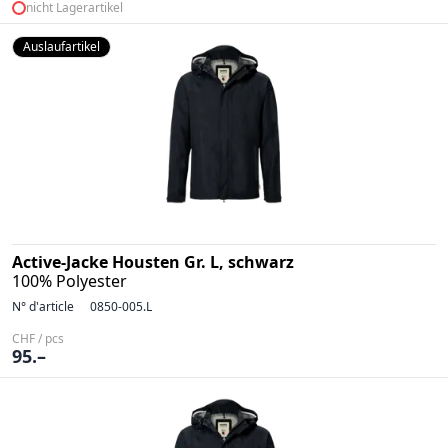
nicht Lagerartikel
Auslaufartikel
Active-Jacke Housten Gr. L, schwarz
100% Polyester
N° d'article
0850-005.L
CHF / pcs
95.–