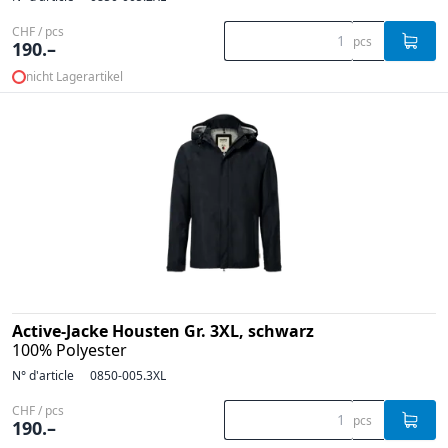
CHF / pcs
pcs
190.–
nicht Lagerartikel
Active-Jacke Housten Gr. 3XL, schwarz
100% Polyester
N° d'article
0850-005.3XL
CHF / pcs
pcs
190.–