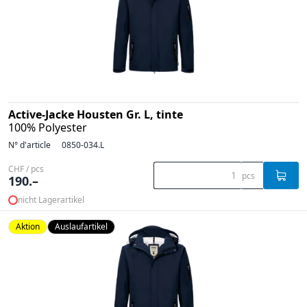
Active-Jacke Housten Gr. L, tinte
100% Polyester
N° d'article
0850-034.L
CHF / pcs
pcs
190.–
nicht Lagerartikel
Aktion
Auslaufartikel