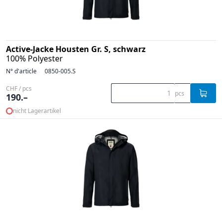
Active-Jacke Housten Gr. S, schwarz
100% Polyester
N° d'article
0850-005.S
CHF / pcs
pcs
190.–
nicht Lagerartikel