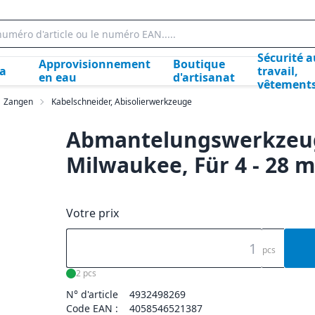
Sécurité a
Approvisionnement
Boutique
la
travail,
en eau
d'artisanat
vêtement
Zangen
Kabelschneider, Abisolierwerkzeuge
Abmantelungswerkzeug
Milwaukee, Für 4 - 28
Votre prix
pcs
2 pcs
N° d'article
4932498269
Code EAN :
4058546521387