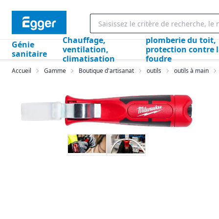
Chauffage,
plomberie du toit,
Génie
ventilation,
protection contre 
sanitaire
climatisation
foudre
Accueil
Gamme
Boutique d'artisanat
outils
outils à main