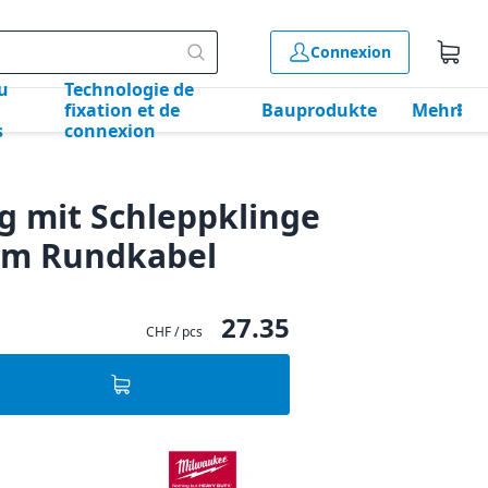
Connexion
u
Technologie de
fixation et de
Bauprodukte
Mehr
s
connexion
 mit Schleppklinge
 mm Rundkabel
27.35
CHF / pcs