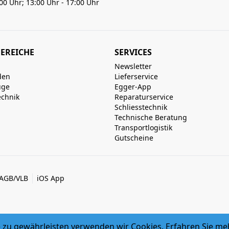
:00 Uhr; 13:00 Uhr - 17:00 Uhr
EREICHE
SERVICES
Newsletter
den
Lieferservice
uge
Egger-App
echnik
Reparaturservice
Schliesstechnik
Technische Beratung
Transportlogistik
Gutscheine
AGB/VLB
iOS App
zu gewährleisten verwenden wir Cookies. Erfahren Sie me