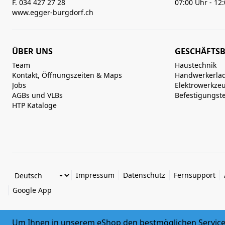
F. 034 427 27 28
07:00 Uhr - 12
www.egger-burgdorf.ch
ÜBER UNS
GESCHÄFTSB
Team
Haustechnik
Kontakt, Öffnungszeiten & Maps
Handwerkerla
Jobs
Elektrowerkze
AGBs und VLBs
Befestigungst
HTP Kataloge
Impressum
Datenschutz
Fernsupport
Google App
Um Ihnen in unserem eShop den bestmöglichen Service 
© 2026 Egger + Co. AG