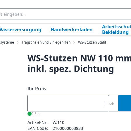
Arbeitsschut
Wasserversorgung
Handwerkerladen
Bekleidung
dsysteme
Tragschalen und Einlegehilfen
WS-Stutzen Stahl
WS-Stutzen NW 110 m
inkl. spez. Dichtung
Ihr Preis
Stk.
2 Stk.
Artikel-Nr:
W.110
EAN Code:
2100000063833