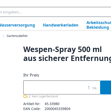
Arbeitsschut
Wasserversorgung
Handwerkerladen
Bekleidung
e
Gartenzubehör
Wespen-Spray 500 ml
aus sicherer Entfernun
Ihr Preis
Stk.
z.Z. kein Lagerbestand
Artikel-Nr:
45.33980
EAN Code:
2000045339804