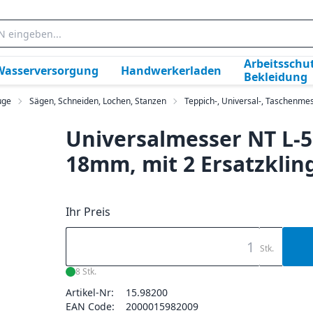
Arbeitsschut
Wasserversorgung
Handwerkerladen
Bekleidung
uge
Sägen, Schneiden, Lochen, Stanzen
Teppich-, Universal-, Taschenme
Universalmesser NT L-5
18mm, mit 2 Ersatzklin
Ihr Preis
Stk.
8 Stk.
Artikel-Nr:
15.98200
EAN Code:
2000015982009