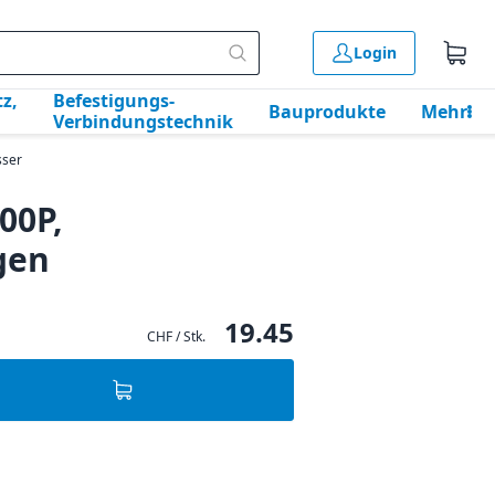
Login
z,
Befestigungs-
Bauprodukte
Mehr
Verbindungstechnik
sser
00P,
gen
19.45
CHF / Stk.