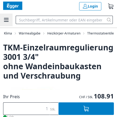
Login
ng, Klima
Wärmeabgabe
Heizkörper-Armaturen
Thermostatventile
TKM-Einzelraumregulierung
3001 3/4"
ohne Wandeinbaukasten
und Verschraubung
108.91
Ihr Preis
CHF / Stk.
Stk.
1 Stk.